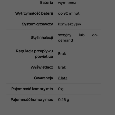
Bateria
wymienna
Wytrzymałość baterii
do 90 minut
System grzewczy
konwekcyjny
sesyjny lub on-
Styl inhalacji
demand
Regulacja przepływu
Brak
powietrza
Wyświetlacz
Brak
Gwarancja
2 lata
Pojemność komory min
0 g
Pojemność komory max
0.25 g