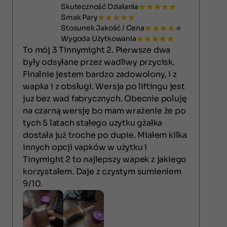
Skuteczność Działania
Smak Pary
Stosunek Jakość / Cena
Wygoda Użytkowania
To mój 3 Tinnymight 2. Pierwsze dwa
były odsyłane przez wadliwy przycisk.
Finalnie jestem bardzo zadowolony, i z
wapka i z obsługi. Wersja po liftingu jest
juz bez wad fabrycznych. Obecnie poluję
na czarną wersję bo mam wrażenie że po
tych 5 latach stałego uzytku gżałka
dostała już troche po dupie. Miałem kilka
innych opcji vapków w użytku i
Tinymight 2 to najlepszy wapek z jakiego
korzystałem. Daje z czystym sumieniem
9/10.