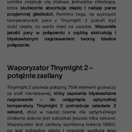
ustnika znajduje się stalowa jednostka chłodząca,
która
skutecznie absorbuje ciepło i nadaje parze
przyjemnej gładkości.
Pomimo tego, na wyższych
temperaturach para z Tinymight 2 potrafi być
dość ciepła, co warto mieć na uwadze.
Wspaniała
jakość pary w połączeniu z szybką ekstrakcją i
błyskawicznym nagrzewaniem tworzą idealne
połączenie.
Waporyzator Tinymight 2 –
potężnie zasilany
Tinymight 2 posiada potężny, 75W element grzewczy
ze stali nierdzewnej,
który zapewnia błyskawiczne
nagrzewanie – do osiągnięcia optymalnej
temperatury Tinymight 2 potrzebuje zaledwie 3
sekund,
choć w naszej ocenie dla optymalnego
działania dobrze jest odczekać jeszcze kilka sekund.
Waporyzator jest zasilany wymienną baterią 18650,
co jest kolosalną zaletą i znacznie wydłuża jego