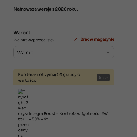
Najnowsza wersja z 2026 roku.
Wariant
Brak w magazynie
Walnut wyprzedał się?
Kup teraz i otrzymaj (2) gratisy o
55
zł
wartości:
Integra Boost – Kontrola wilgotności 2w1
– 55% – 4g