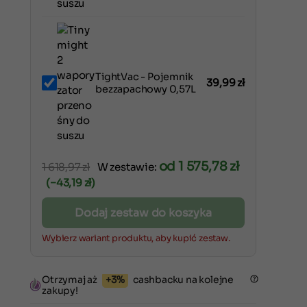
TightVac - Pojemnik
39,99
zł
bezzapachowy 0,57L
od 1 575,78 zł
1 618,97 zł
W zestawie:
(−43,19 zł)
Dodaj zestaw do koszyka
Wybierz wariant produktu, aby kupić zestaw.
Otrzymaj aż
+3%
cashbacku na kolejne
zakupy!