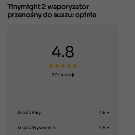
Tinymight 2 waporyzator
przenośny do suszu: opinie
4.8
37 recenzji
Jakość Pary
4.8
Jakość Wykonania
4.9