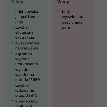
Zalety
Wady
mistrzowska
brak
jakość i smak
wyświetlacza
pary
dość ciepła
szybka i
para
skuteczna
ekstrakcja
błyskawiczne
nagrzewanie
ogromna
wygoda
użytkowania
wydajna,
wymienna
bateria 18650
szybkie
ładowanie
przez USB-C
wbudowany
multitool