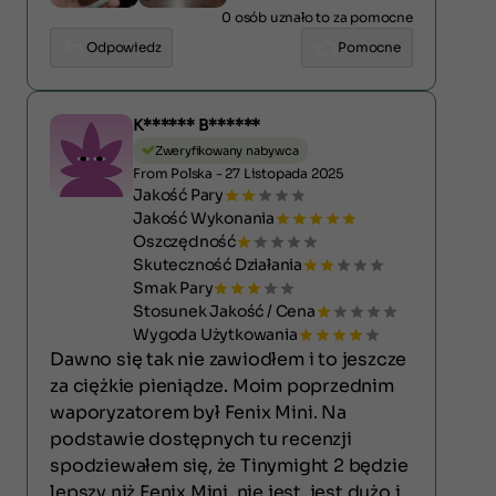
0 osób uznało to za pomocne
Odpowiedz
Pomocne
K****** B******
Zweryfikowany nabywca
From Polska - 27 Listopada 2025
Jakość Pary
Jakość Wykonania
Oszczędność
Skuteczność Działania
Smak Pary
Stosunek Jakość / Cena
Wygoda Użytkowania
Dawno się tak nie zawiodłem i to jeszcze
za ciężkie pieniądze. Moim poprzednim
waporyzatorem był Fenix Mini. Na
podstawie dostępnych tu recenzji
spodziewałem się, że Tinymight 2 będzie
lepszy niż Fenix Mini, nie jest, jest dużo i