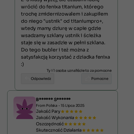
wrócić do fenixa titanium, którego
trochę zmidernizowalem i zakupiłem
do niego "ustnik" od titaniumpro+,
wtedy mamy dziurę w capie gdzie
wsadzamy szklany ustnik i ścieżka
staje się w zasadzie w pełni szklana.
Do tego bubler i też można z
satysfakcją korzystać z dziadka fenixa
:)
Ty i 1 osoba uznaliście to za pomocne
Odpowiedz
Pomocne
B****** S******
From Polska - 15 Lipca 2025
Jakość Pary
Jakość Wykonania
Oszczędność
Skuteczność Działania