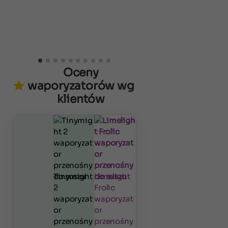
Oceny
waporyzatorów wg
klientów
Tinymight
Limelight
2
Frolic
waporyzat
waporyzat
or
or
przenośny
przenośny