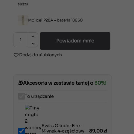
Molicel P28A – bateria 18650
Powiadom mnie
Dodaj do ulubionych
🎁
Akcesoria w zestawie taniej o
30
%!
To urządzenie
Swiss Grinder Fire -
89,00
zł
Młynek 4-częściowy