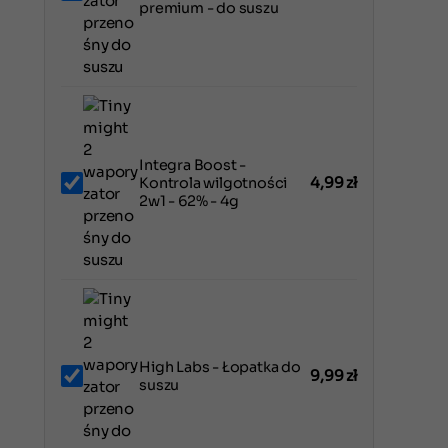
premium - do suszu
Integra Boost -
4,99
zł
Kontrola wilgotności
2w1 - 62% - 4g
High Labs - Łopatka do
9,99
zł
suszu