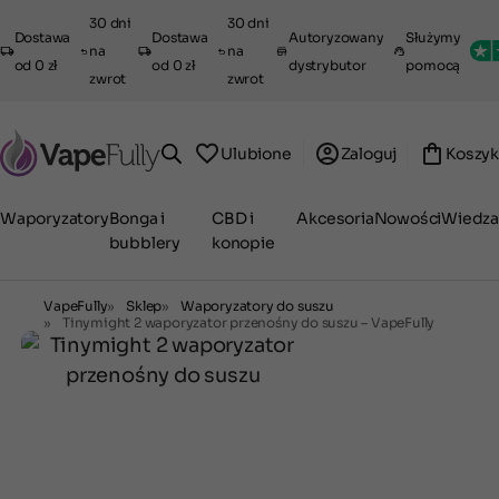
30 dni
30 dni
Dostawa
Dostawa
Autoryzowany
Służymy
na
na
od 0 zł
od 0 zł
dystrybutor
pomocą
zwrot
zwrot
Ulubione
Zaloguj
Koszyk
Waporyzatory
Bonga i
CBD i
Akcesoria
Nowości
Wiedza
bubblery
konopie
VapeFully
Sklep
Waporyzatory do suszu
Tinymight 2 waporyzator przenośny do suszu – VapeFully