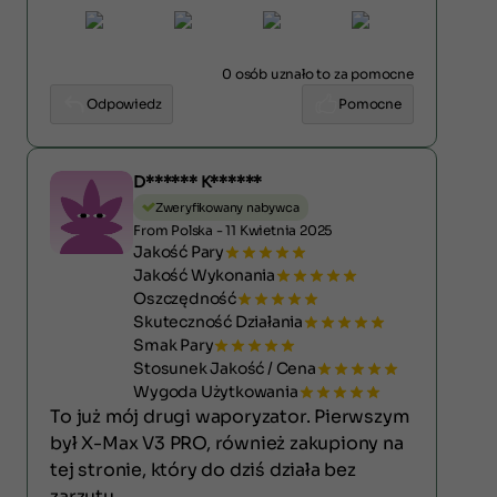
0 osób uznało to za pomocne
Odpowiedz
Pomocne
D****** K******
Zweryfikowany nabywca
From Polska - 11 Kwietnia 2025
Jakość Pary
Jakość Wykonania
Oszczędność
Skuteczność Działania
Smak Pary
Stosunek Jakość / Cena
Wygoda Użytkowania
To już mój drugi waporyzator. Pierwszym
był X-Max V3 PRO, również zakupiony na
tej stronie, który do dziś działa bez
zarzutu.