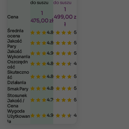
do suszu
do suszu
1
1
499,00
z
Cena
475,00
zł
ł
Średnia
4.8
5
ocena
Jakość
4.8
5
Pary
Jakość
4.9
5
Wykonania
Oszczędn
4.8
4
ość
Skuteczno
4.8
5
ść
Działania
4.8
5
Smak Pary
Stosunek
4.7
5
Jakość /
Cena
Wygoda
4.9
4
Użytkowan
ia