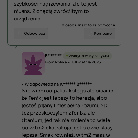
szybkości nagrzewania, ale to jest
niuans. Z chęcią zwróciłbym to
urządzenie.
0 osób uznało to za pomocne
Odpowiedz
Pomocne
B******
Zweryfikowany nabywca
From Polska - 16 Kwietnia 2026
- W odpowiedzi na:
K****** B******
Nie wiem co palisz kolego ale pisanie
że Fenix jest lepszy to herezja, albo
jesteś pijany i niespełna rozumu xD
też przeskoczyłem z fenixa ale
titanium, jednak nie zmienia to wiele
bo w tm2 ekstrakcja jest o dwie klasy
lepsza. Smak również, w tm2 masz w