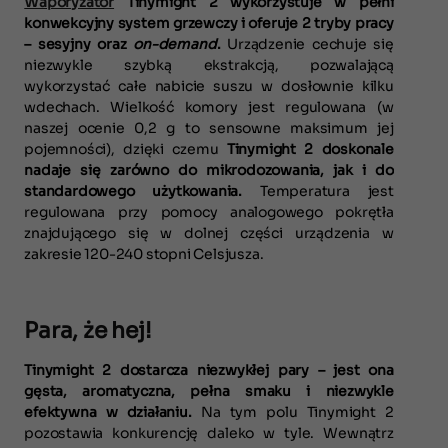
Waporyzator
Tinymight 2 wykorzystuje w pełni
konwekcyjny system grzewczy i oferuje 2 tryby pracy
– sesyjny oraz
on-demand
.
Urządzenie cechuje się
niezwykle szybką ekstrakcją, pozwalającą
wykorzystać całe nabicie suszu w dosłownie kilku
wdechach. Wielkość komory jest regulowana (w
naszej ocenie 0,2 g to sensowne maksimum jej
pojemności), dzięki czemu
Tinymight 2 doskonale
nadaje się zarówno do mikrodozowania, jak i do
standardowego użytkowania.
Temperatura jest
regulowana przy pomocy analogowego pokrętła
znajdującego się w dolnej części urządzenia w
zakresie 120-240 stopni Celsjusza.
Para, że hej!
Tinymight 2 dostarcza niezwykłej pary – jest ona
gęsta, aromatyczna, pełna smaku i niezwykle
efektywna w działaniu.
Na tym polu Tinymight 2
pozostawia konkurencję daleko w tyle. Wewnątrz