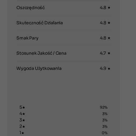
Oszczędność
4.8
Skuteczność Działania
4.8
Smak Pary
4.8
Stosunek Jakość / Cena
4.7
Wygoda Użytkowania
4.9
5
92%
4
3%
3
3%
2
3%
1
0%