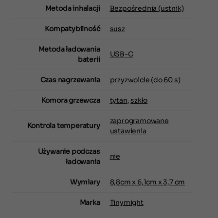
Metoda inhalacji
Bezpośrednia (ustnik)
Kompatybilność
susz
Metoda ładowania
USB-C
baterii
Czas nagrzewania
przyzwoicie (do 60 s)
Komora grzewcza
tytan
,
szkło
zaprogramowane
Kontrola temperatury
ustawienia
Używanie podczas
nie
ładowania
Wymiary
8,8cm x 6,1cm x 3,7 cm
Marka
Tinymight