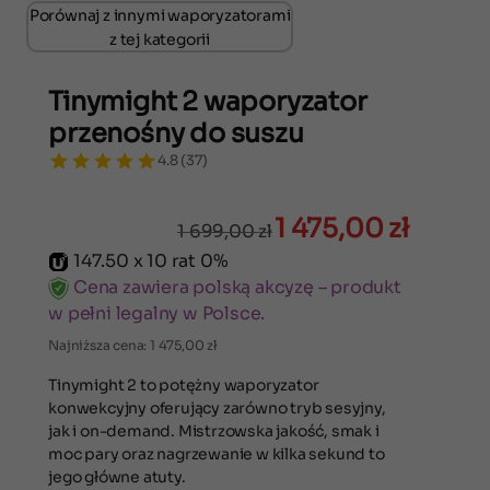
Porównaj z innymi waporyzatorami
z tej kategorii
Tinymight 2 waporyzator
przenośny do suszu
4.8 (37)
1 475,00
zł
1 699,00
zł
147.50 x 10 rat 0%
Cena zawiera polską akcyzę – produkt
w pełni legalny w Polsce.
Najniższa cena:
1 475,00
zł
Tinymight 2 to potężny waporyzator
konwekcyjny oferujący zarówno tryb sesyjny,
jak i on-demand. Mistrzowska jakość, smak i
moc pary oraz nagrzewanie w kilka sekund to
jego główne atuty.